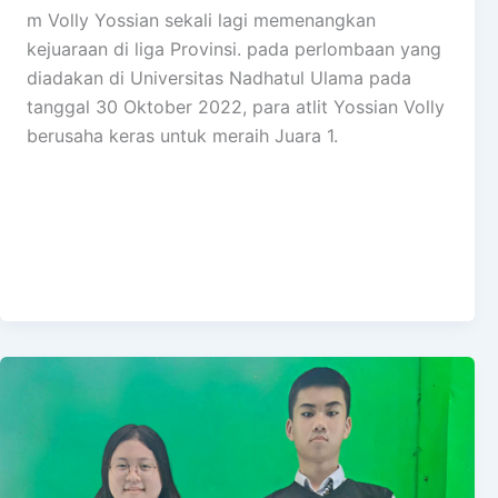
m Volly Yossian sekali lagi memenangkan
kejuaraan di liga Provinsi. pada perlombaan yang
diadakan di Universitas Nadhatul Ulama pada
tanggal 30 Oktober 2022, para atlit Yossian Volly
berusaha keras untuk meraih Juara 1.