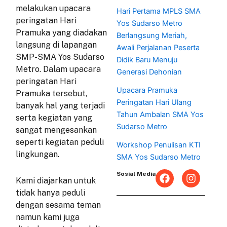
melakukan upacara
Hari Pertama MPLS SMA
peringatan Hari
Yos Sudarso Metro
Pramuka yang diadakan
Berlangsung Meriah,
langsung di lapangan
Awali Perjalanan Peserta
SMP-SMA Yos Sudarso
Didik Baru Menuju
Metro. Dalam upacara
Generasi Dehonian
peringatan Hari
Upacara Pramuka
Pramuka tersebut,
Peringatan Hari Ulang
banyak hal yang terjadi
Tahun Ambalan SMA Yos
serta kegiatan yang
Sudarso Metro
sangat mengesankan
seperti kegiatan peduli
Workshop Penulisan KTI
lingkungan.
SMA Yos Sudarso Metro
F
I
Sosial Media
Kami diajarkan untuk
a
n
c
s
tidak hanya peduli
e
t
dengan sesama teman
b
a
namun kami juga
o
g