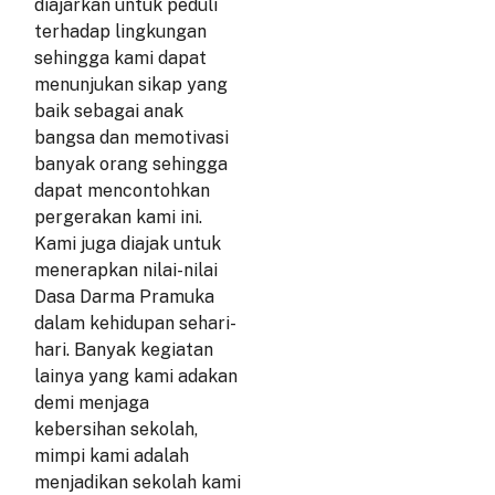
diajarkan untuk peduli
o
r
terhadap lingkungan
k
a
m
sehingga kami dapat
menunjukan sikap yang
baik sebagai anak
bangsa dan memotivasi
banyak orang sehingga
dapat mencontohkan
pergerakan kami ini.
Kami juga diajak untuk
menerapkan nilai-nilai
Dasa Darma Pramuka
dalam kehidupan sehari-
hari. Banyak kegiatan
lainya yang kami adakan
demi menjaga
kebersihan sekolah,
mimpi kami adalah
menjadikan sekolah kami