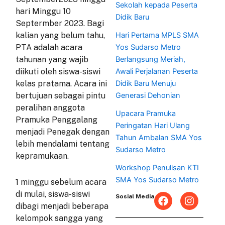
Sekolah kepada Peserta
hari Minggu 10
Didik Baru
Septermber 2023. Bagi
Hari Pertama MPLS SMA
kalian yang belum tahu,
Yos Sudarso Metro
PTA adalah acara
Berlangsung Meriah,
tahunan yang wajib
Awali Perjalanan Peserta
diikuti oleh siswa-siswi
Didik Baru Menuju
kelas pratama. Acara ini
Generasi Dehonian
bertujuan sebagai pintu
peralihan anggota
Upacara Pramuka
Pramuka Penggalang
Peringatan Hari Ulang
menjadi Penegak dengan
Tahun Ambalan SMA Yos
lebih mendalami tentang
Sudarso Metro
kepramukaan.
Workshop Penulisan KTI
SMA Yos Sudarso Metro
1 minggu sebelum acara
di mulai, siswa-siswi
F
I
Sosial Media
a
n
dibagi menjadi beberapa
c
s
kelompok sangga yang