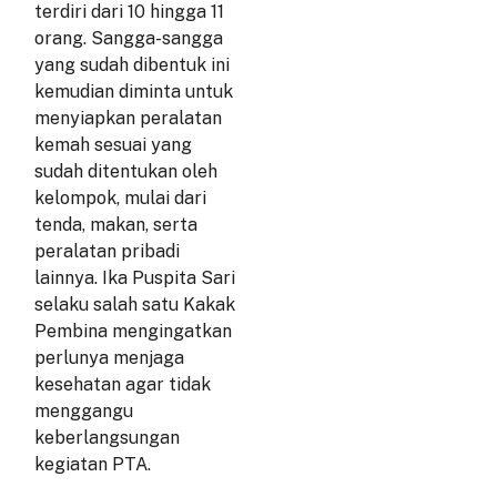
e
t
terdiri dari 10 hingga 11
b
a
orang. Sangga-sangga
o
g
yang sudah dibentuk ini
o
r
k
a
kemudian diminta untuk
m
menyiapkan peralatan
kemah sesuai yang
sudah ditentukan oleh
kelompok, mulai dari
tenda, makan, serta
peralatan pribadi
lainnya. Ika Puspita Sari
selaku salah satu Kakak
Pembina mengingatkan
perlunya menjaga
kesehatan agar tidak
menggangu
keberlangsungan
kegiatan PTA.