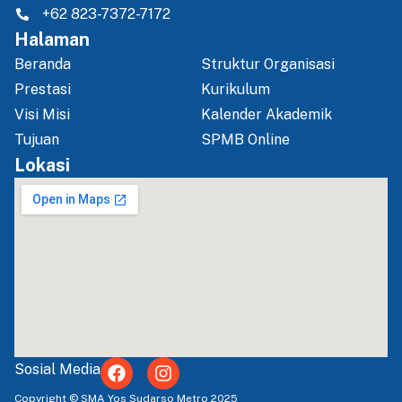
+62 823-7372-7172
Halaman
Beranda
Struktur Organisasi
Prestasi
Kurikulum
Visi Misi
Kalender Akademik
Tujuan
SPMB Online
Lokasi
F
I
Sosial Media
a
n
c
s
Copyright © SMA Yos Sudarso Metro 2025